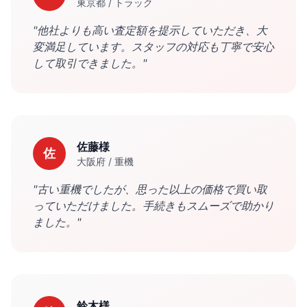
東京都
/
トラック
"
他社よりも高い査定額を提示していただき、大
変満足しています。スタッフの対応も丁寧で安心
して取引できました。
"
佐藤様
佐
大阪府
/
重機
"
古い重機でしたが、思った以上の価格で買い取
っていただけました。手続きもスムーズで助かり
ました。
"
鈴木様