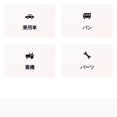
🚗
🚐
乗用車
バン
🚜
🔧
重機
パーツ