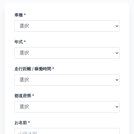
車種 *
年式 *
走行距離 / 稼働時間 *
都道府県 *
お名前 *